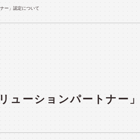
パートナー」認定について
システム運用
セキュリティ診断・対策サービス
システム検証
製品紹介
PRODUC
t ソリューションパートナー