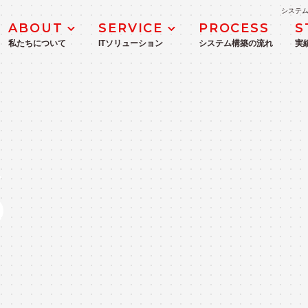
システム
ABOUT
SERVICE
PROCESS
S
私たちについて
ITソリューション
システム構築の流れ
実
MANAGEMENT
DX推進・支援サービス
企業理念
ICTコンサルティングサービス
S
業務システム開発・導入支援
WEBシステム・モバイルアプリ開発
IoT・生産管理システム開発
ITインフラ構築
Microsoft 365・Azure導入支援サ