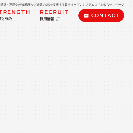
構築・運用やAWS構築など企業のDXを支援する日本オープンシステムズ「お知らせ」ページ
TRENGTH
RECRUIT
CONTACT
績と強み
採用情報
POLICY
私たちの取り組み・方針
kintone導入支援
BIツール導入支援・データ分析
AWS導入・運用サービス
AWSサーバーレス導入サービス
ービス