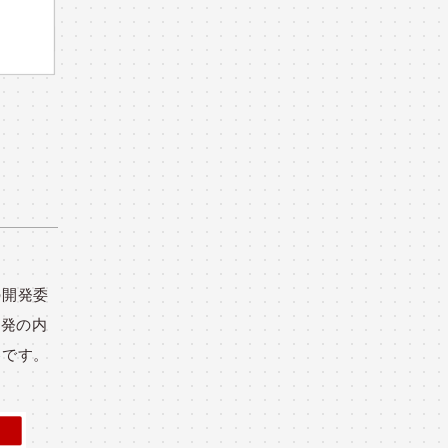
の開発委
開発の内
容です。