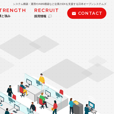
システム構築・運用やAWS構築など企業のDXを支援する日本オープンシステムズ
TRENGTH
RECRUIT
CONTACT
績と強み
採用情報
POLICY
私たちの取り組み・方針
kintone導入支援
BIツール導入支援・データ分析
AWS導入・運用サービス
AWSサーバーレス導入サービス
ービス