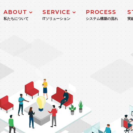
ABOUT
SERVICE
PROCESS
S
私たちについて
ITソリューション
システム構築の流れ
実
MANAGEMENT
DX推進・支援サービス
企業理念
ICTコンサルティングサービス
業務システム開発・導入支援
WEBシステム・モバイルアプリ開発
IoT・生産管理システム開発
ITインフラ構築
Microsoft 365・Azure導入支援サ