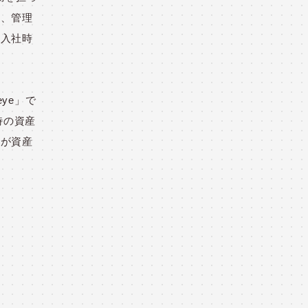
り、管理
の入社時
eye
」で
時の資産
者が資産