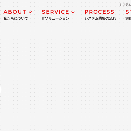
システム
ABOUT
SERVICE
PROCESS
S
私たちについて
ITソリューション
システム構築の流れ
実
MANAGEMENT
DX推進・支援サービス
企業理念
ICTコンサルティングサービス
S
業務システム開発・導入支援
WEBシステム・モバイルアプリ開発
IoT・生産管理システム開発
ITインフラ構築
Microsoft 365・Azure導入支援サ