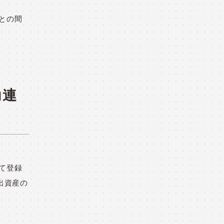
」との間
動連
して登録
出資産の