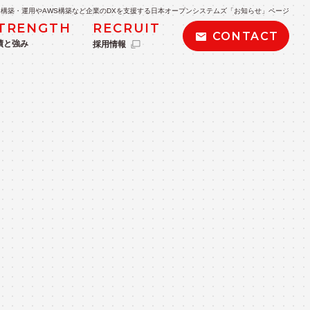
構築・運用やAWS構築など企業のDXを支援する日本オープンシステムズ「お知らせ」ページ
TRENGTH
RECRUIT
CONTACT
績と強み
採用情報
POLICY
私たちの取り組み・方針
kintone導入支援
BIツール導入支援・データ分析
AWS導入・運用サービス
AWSサーバーレス導入サービス
ービス