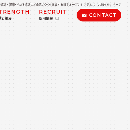
構築・運用やAWS構築など企業のDXを支援する日本オープンシステムズ「お知らせ」ページ
TRENGTH
RECRUIT
CONTACT
績と強み
採用情報
POLICY
私たちの取り組み・方針
kintone導入支援
BIツール導入支援・データ分析
AWS導入・運用サービス
AWSサーバーレス導入サービス
ービス