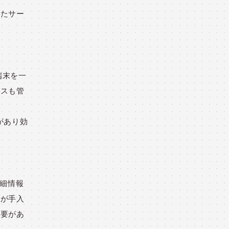
したサー
端末を一
イスも管
があり効
詳細情報
目が手入
必要があ