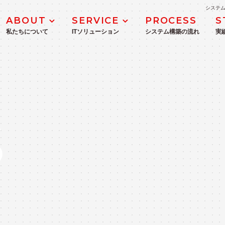
システム
ABOUT
SERVICE
PROCESS
S
私たちについて
ITソリューション
システム構築の流れ
実
MANAGEMENT
DX推進・支援サービス
企業理念
ICTコンサルティングサービス
S
業務システム開発・導入支援
WEBシステム・モバイルアプリ開発
IoT・生産管理システム開発
ITインフラ構築
Microsoft 365・Azure導入支援サ