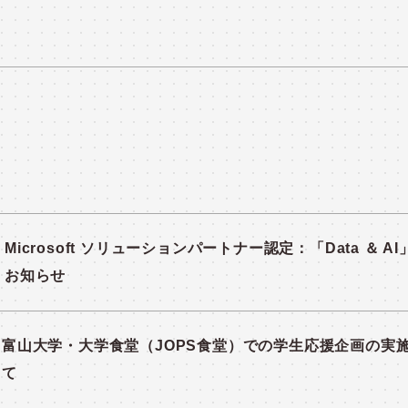
システム運用
セキュリティ診断・対策サービス
システム検証
製品紹介
PRODUC
Microsoft ソリューションパートナー認定：「Data ＆ A
お知らせ
富山大学・大学食堂（JOPS食堂）での学生応援企画の実
て