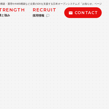
構築・運用やAWS構築など企業のDXを支援する日本オープンシステムズ「お知らせ」ページ
TRENGTH
RECRUIT
CONTACT
績と強み
採用情報
POLICY
私たちの取り組み・方針
kintone導入支援
BIツール導入支援・データ分析
AWS導入・運用サービス
AWSサーバーレス導入サービス
ービス