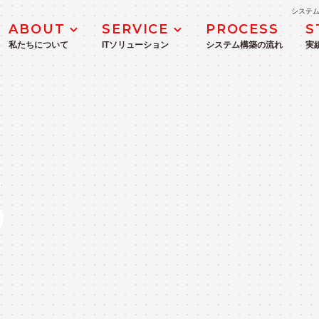
システム
ABOUT
SERVICE
PROCESS
S
私たちについて
ITソリューション
システム構築の流れ
実
MANAGEMENT
DX推進・支援サービス
企業理念
ICTコンサルティングサービス
S
業務システム開発・導入支援
WEBシステム・モバイルアプリ開発
IoT・生産管理システム開発
ITインフラ構築
Microsoft 365・Azure導入支援サ