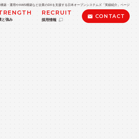
構築・運用やAWS構築など企業のDXを支援する日本オープンシステムズ「実績紹介」ページ
TRENGTH
RECRUIT
CONTACT
績と強み
採用情報
POLICY
私たちの取り組み・方針
kintone導入支援
BIツール導入支援・データ分析
AWS導入・運用サービス
AWSサーバーレス導入サービス
ービス