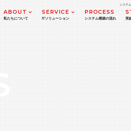
システム
ABOUT
SERVICE
PROCESS
S
私たちについて
ITソリューション
システム構築の流れ
実
MANAGEMENT
DX推進・支援サービス
企業理念
ICTコンサルティングサービス
S
業務システム開発・導入支援
WEBシステム・モバイルアプリ開発
IoT・生産管理システム開発
ITインフラ構築
Microsoft 365・Azure導入支援サ